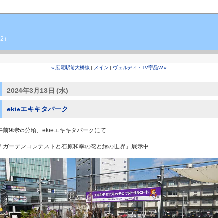
.2）
« 広電駅前大橋線
|
メイン
|
ヴェルディ・TV宇品W »
2024年3月13日 (水)
ekieエキキタパーク
午前9時55分頃、ekieエキキタパークにて
「ガーデンコンテストと石原和幸の花と緑の世界」展示中