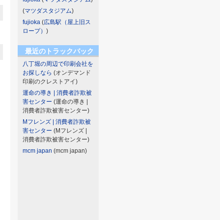
(
マツダスタジアム
)
fujioka
(
広島駅（屋上旧ス
ロープ）
)
最近のトラックバック
八丁堀の周辺で印刷会社を
お探しなら
(オンデマンド
印刷のクレストアイ)
運命の導き | 消費者詐欺被
害センター
(運命の導き |
消費者詐欺被害センター)
Mフレンズ | 消費者詐欺被
害センター
(Mフレンズ |
消費者詐欺被害センター)
mcm japan
(mcm japan)