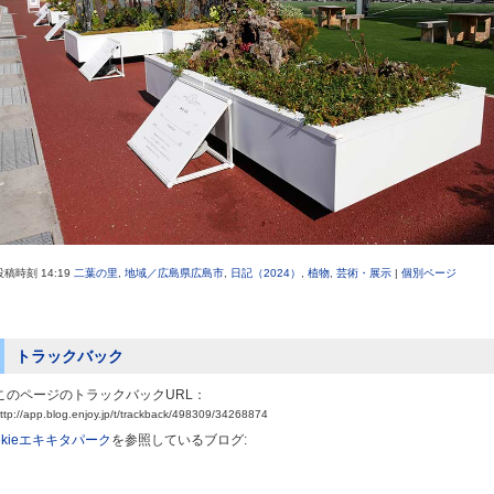
投稿時刻 14:19
二葉の里
,
地域／広島県広島市
,
日記（2024）
,
植物
,
芸術・展示
|
個別ページ
トラックバック
このページのトラックバックURL：
ttp://app.blog.enjoy.jp/t/trackback/498309/34268874
ekieエキキタパーク
を参照しているブログ: