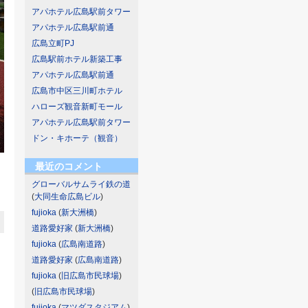
アパホテル広島駅前タワー
アパホテル広島駅前通
広島立町PJ
広島駅前ホテル新築工事
アパホテル広島駅前通
広島市中区三川町ホテル
ハローズ観音新町モール
アパホテル広島駅前タワー
ドン・キホーテ（観音）
最近のコメント
グローバルサムライ鉄の道
(
大同生命広島ビル
)
fujioka
(
新大洲橋
)
道路愛好家
(
新大洲橋
)
fujioka
(
広島南道路
)
道路愛好家
(
広島南道路
)
fujioka
(
旧広島市民球場
)
(
旧広島市民球場
)
fujioka
(
マツダスタジアム
)