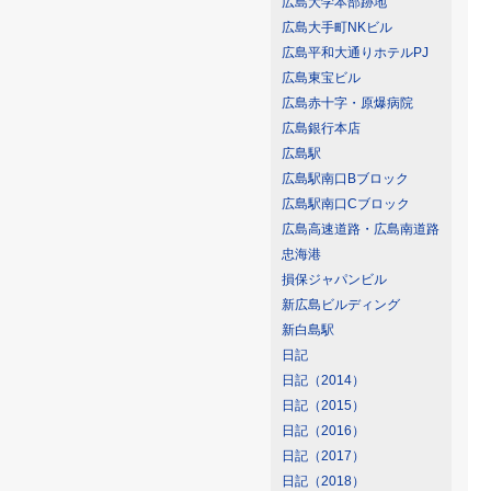
広島大学本部跡地
広島大手町NKビル
広島平和大通りホテルPJ
広島東宝ビル
広島赤十字・原爆病院
広島銀行本店
広島駅
広島駅南口Bブロック
広島駅南口Cブロック
広島高速道路・広島南道路
忠海港
損保ジャパンビル
新広島ビルディング
新白島駅
日記
日記（2014）
日記（2015）
日記（2016）
日記（2017）
日記（2018）