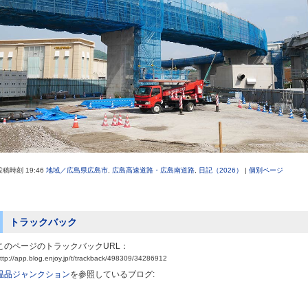
投稿時刻 19:46
地域／広島県広島市
,
広島高速道路・広島南道路
,
日記（2026）
|
個別ページ
トラックバック
このページのトラックバックURL：
ttp://app.blog.enjoy.jp/t/trackback/498309/34286912
温品ジャンクション
を参照しているブログ: