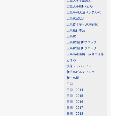
広島大学本部跡地
広島大手町NKビル
広島平和大通りホテルPJ
広島東宝ビル
広島赤十字・原爆病院
広島銀行本店
広島駅
広島駅南口Bブロック
広島駅南口Cブロック
広島高速道路・広島南道路
忠海港
損保ジャパンビル
新広島ビルディング
新白島駅
日記
日記（2014）
日記（2015）
日記（2016）
日記（2017）
日記（2018）