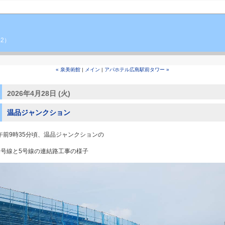
.2）
« 泉美術館
|
メイン
|
アパホテル広島駅前タワー »
2026年4月28日 (火)
温品ジャンクション
午前9時35分頃、温品ジャンクションの
2号線と5号線の連結路工事の様子