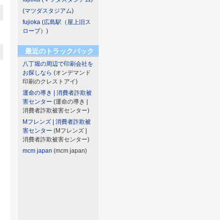
(
マツダスタジアム
)
fujioka
(
広島駅（屋上旧ス
ロープ）
)
最近のトラックバック
八丁堀の周辺で印刷会社を
お探しなら
(オンデマンド
印刷のクレストアイ)
運命の導き | 消費者詐欺被
害センター
(運命の導き |
消費者詐欺被害センター)
Mフレンズ | 消費者詐欺被
害センター
(Mフレンズ |
消費者詐欺被害センター)
mcm japan
(mcm japan)