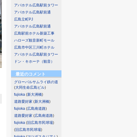
アパホテル広島駅前タワー
アパホテル広島駅前通
広島立町PJ
アパホテル広島駅前通
広島駅前ホテル新築工事
ハローズ観音新町モール
広島市中区三川町ホテル
アパホテル広島駅前タワー
ドン・キホーテ（観音）
最近のコメント
グローバルサムライ鉄の道
(
大同生命広島ビル
)
fujioka
(
新大洲橋
)
道路愛好家
(
新大洲橋
)
fujioka
(
広島南道路
)
道路愛好家
(
広島南道路
)
fujioka
(
旧広島市民球場
)
(
旧広島市民球場
)
fujioka
(
マツダスタジアム
)