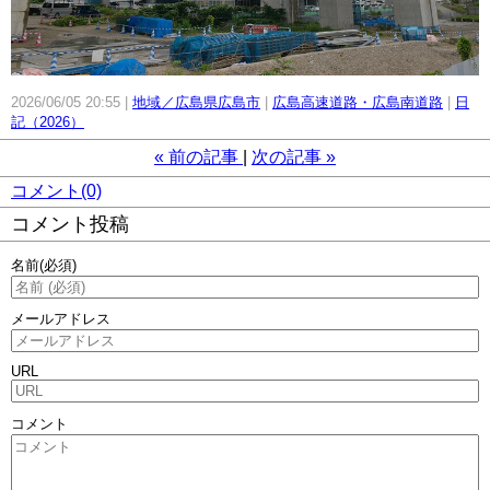
2026/06/05 20:55
地域／広島県広島市
広島高速道路・広島南道路
日
記（2026）
«
前の記事
次の記事
»
コメント(0)
コメント投稿
名前
(必須)
メールアドレス
URL
コメント