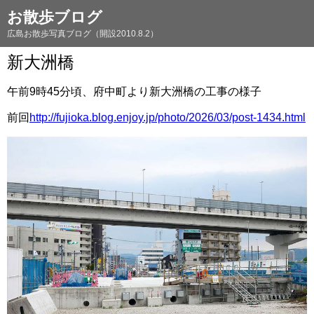
お散歩ブログ
広島お散歩写真ブログ（開設2010.8.2）
新大洲橋
午前9時45分頃、府中町より新大洲橋の工事の様子
前回
http://fujioka.blog.enjoy.jp/photo/2026/03/post-1434.html