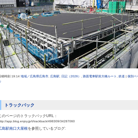
投稿時刻 19:14
地域／広島県広島市
,
広島駅
,
日記（2026）
,
路面電車駅前大橋ルート
,
鉄道
|
個別ペ
ジ
トラックバック
このページのトラックバックURL：
ttp://app.blog.enjoy.jp/t/trackback/498309/34287060
広島駅南口大屋根
を参照しているブログ: