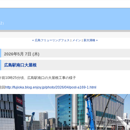
.2）
« 広島フリューリングフェス
|
メイン
|
新大洲橋 »
2026年5月 7日 (木)
広島駅南口大屋根
午前10時25分頃、広島駅南口の大屋根工事の様子
前回
http://fujioka.blog.enjoy.jp/photo/2026/04/post-a169-1.html