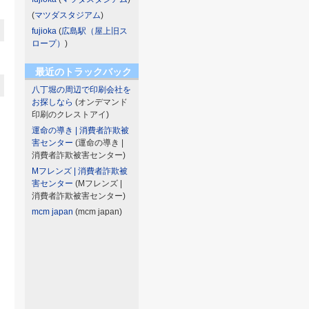
(
マツダスタジアム
)
fujioka
(
広島駅（屋上旧ス
ロープ）
)
最近のトラックバック
八丁堀の周辺で印刷会社を
お探しなら
(オンデマンド
印刷のクレストアイ)
運命の導き | 消費者詐欺被
害センター
(運命の導き |
消費者詐欺被害センター)
Mフレンズ | 消費者詐欺被
害センター
(Mフレンズ |
消費者詐欺被害センター)
mcm japan
(mcm japan)