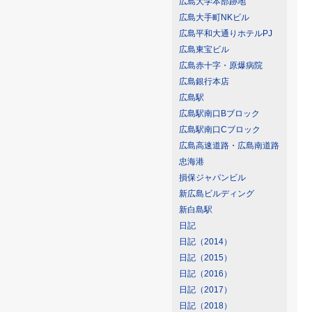
広島大学本部跡地
広島大手町NKビル
広島平和大通りホテルPJ
広島東宝ビル
広島赤十字・原爆病院
広島銀行本店
広島駅
広島駅南口Bブロック
広島駅南口Cブロック
広島高速道路・広島南道路
忠海港
損保ジャパンビル
新広島ビルディング
新白島駅
日記
日記（2014）
日記（2015）
日記（2016）
日記（2017）
日記（2018）