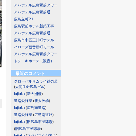
アパホテル広島駅前タワー
アパホテル広島駅前通
広島立町PJ
広島駅前ホテル新築工事
アパホテル広島駅前通
広島市中区三川町ホテル
ハローズ観音新町モール
アパホテル広島駅前タワー
ドン・キホーテ（観音）
最近のコメント
ー
グローバルサムライ鉄の道
(
大同生命広島ビル
)
fujioka
(
新大洲橋
)
道路愛好家
(
新大洲橋
)
fujioka
(
広島南道路
)
道路愛好家
(
広島南道路
)
fujioka
(
旧広島市民球場
)
(
旧広島市民球場
)
fujioka
(
マツダスタジアム
)